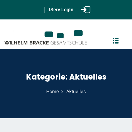
IServ LogIn
GS
Kategorie:
Aktuelles
2
Home
Aktuelles