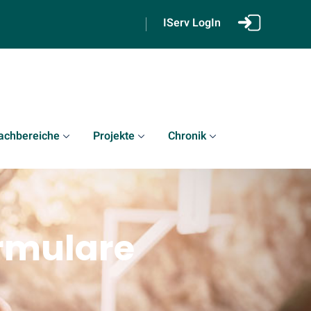
IServ LogIn
achbereiche
Projekte
Chronik
rmulare