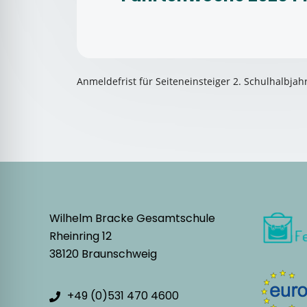
Anmeldefrist für Seiteneinsteiger 
2. Schulhalbjah
Wilhelm Bracke Gesamtschule
Rheinring 12
38120 Braunschweig
+49 (0)531 470 4600