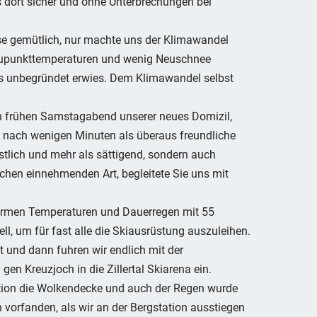
 dort sicher und ohne Unterbrechungen bei
se gemütlich, nur machte uns der Klimawandel
aupunkttemperaturen und wenig Neuschnee
 als unbegründet erwies. Dem Klimawandel selbst
en frühen Samstagabend unserer neues Domizil,
on nach wenigen Minuten als überaus freundliche
östlich und mehr als sättigend, sondern auch
ichen einnehmenden Art, begleitete Sie uns mit
armen Temperaturen und Dauerregen mit 55
l, um für fast alle die Skiausrüstung auszuleihen.
 und dann fuhren wir endlich mit der
 Kreuzjoch in die Zillertal Skiarena ein.
tation die Wolkendecke und auch der Regen wurde
 vorfanden, als wir an der Bergstation ausstiegen