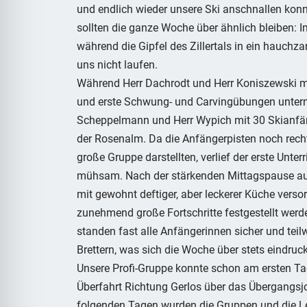
und endlich wieder unsere Ski anschnallen kon
sollten die ganze Woche über ähnlich bleiben: I
während die Gipfel des Zillertals in ein hauchz
uns nicht laufen.
Während Herr Dachrodt und Herr Koniszewski mi
und erste Schwung- und Carvingübungen untern
Scheppelmann und Herr Wypich mit 30 Skianfä
der Rosenalm. Da die Anfängerpisten noch recht
große Gruppe darstellten, verlief der erste Unte
mühsam. Nach der stärkenden Mittagspause auf 
mit gewohnt deftiger, aber leckerer Küche vers
zunehmend große Fortschritte festgestellt wer
standen fast alle Anfängerinnen sicher und tei
Brettern, was sich die Woche über stets eindruc
Unsere Profi-Gruppe konnte schon am ersten Ta
Überfahrt Richtung Gerlos über das Übergangsjo
folgenden Tagen wurden die Gruppen und die L