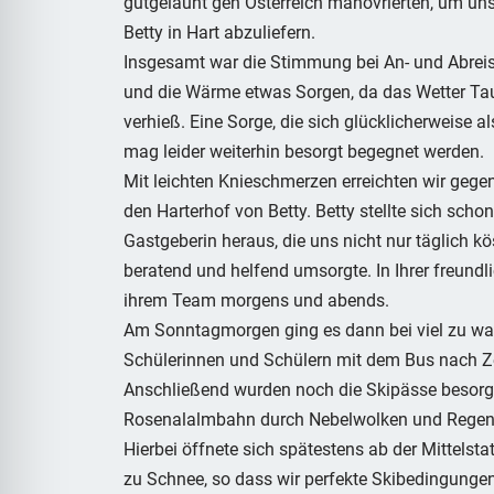
gutgelaunt gen Österreich manövrierten, um uns
Betty in Hart abzuliefern.
Insgesamt war die Stimmung bei An- und Abrei
und die Wärme etwas Sorgen, da das Wetter T
verhieß. Eine Sorge, die sich glücklicherweise
mag leider weiterhin besorgt begegnet werden.
Mit leichten Knieschmerzen erreichten wir geg
den Harterhof von Betty. Betty stellte sich sch
Gastgeberin heraus, die uns nicht nur täglich k
beratend und helfend umsorgte. In Ihrer freundl
ihrem Team morgens und abends.
Am Sonntagmorgen ging es dann bei viel zu w
Schülerinnen und Schülern mit dem Bus nach Zel
Anschließend wurden noch die Skipässe besorgt
Rosenalalmbahn durch Nebelwolken und Regen gen
Hierbei öffnete sich spätestens ab der Mittels
zu Schnee, so dass wir perfekte Skibedingungen