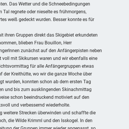
nten. Das Wetter und die Schneebedingungen
m Tal regnete oder nieselte es frühmorgens,
artes weiß gedeckt wurden. Besser konnte es für
t ihren Gruppen direkt das Skigebiet erkundeten
ommen, blieben Frau Bouillon, Herr
ngerInnen zunächst auf den Anfängerpisten neben
 voll mit Skikursen waren und wir ebenfalls eine
rrichtsvormittag für alle Anfängergruppen etwas
der Kreithütte, wo wir die ganze Woche über
orgt wurden, konnten schon ab dem ersten Tag
den und bis zum ausklingenden Skinachmittag
lweise schon beeindruckend motiviert auf den
ksvoll und verbessernd wiederholte.
g weitere Strecken überwinden und schaffte die
ch, die Wilde Krimml und den Isskogel. In den
eitung der Gruppen immer wieder angepasst, so