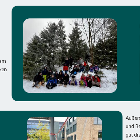
sam
rken
Außerd
und B
gut dr