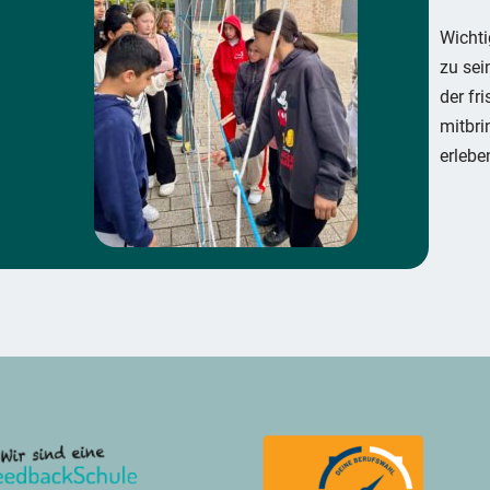
Wichti
zu sei
der fr
mitbri
erlebe