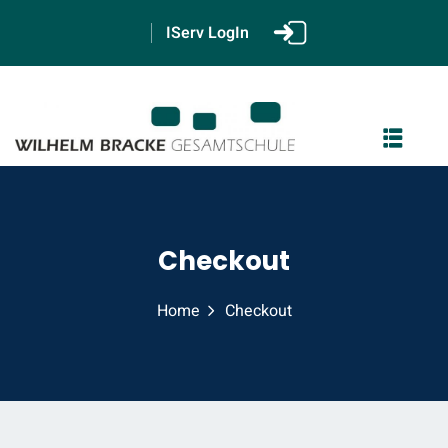
IServ LogIn
GS
Checkout
2
Home
Checkout