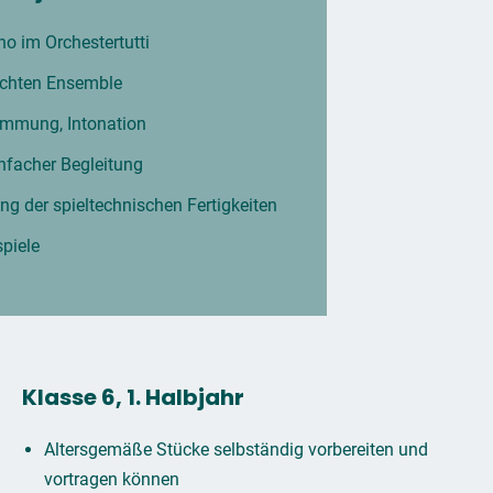
o im Orchestertutti
schten Ensemble
immung, Intonation
nfacher Begleitung
ng der spieltechnischen Fertigkeiten
spiele
Klasse 6, 1. Halbjahr
Altersgemäße Stücke selbständig vorbereiten und
vortragen können