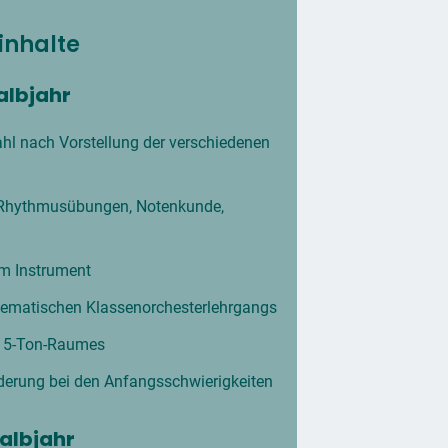
inhalte
Halbjahr
hl nach Vorstellung der verschiedenen
Rhythmusübungen, Notenkunde,
m Instrument
tematischen Klassenorchesterlehrgangs
s 5-Ton-Raumes
rderung bei den Anfangsschwierigkeiten
Halbjahr