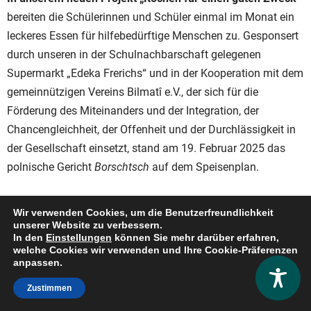
bereiten die Schülerinnen und Schüler einmal im Monat ein
leckeres Essen für hilfebedürftige Menschen zu. Gesponsert
durch unseren in der Schulnachbarschaft gelegenen
Supermarkt „Edeka Frerichs“ und in der Kooperation mit dem
gemeinnützigen Vereins Bilmatî e.V., der sich für die
Förderung des Miteinanders und der Integration, der
Chancengleichheit, der Offenheit und der Durchlässigkeit in
der Gesellschaft einsetzt, stand am 19. Februar 2025 das
polnische Gericht
Borschtsch
auf dem Speisenplan.
Für die Umsetzung der Idee stellen die Schülerinnen und
Wir verwenden Cookies, um die Benutzerfreundlichkeit
Schüler die Lebensmittel als Spende bei Edeka Frerichs
unserer Website zu verbessern.
zusammen. Anschließend werden die Töpfe beim Verein
In den
Einstellungen
können Sie mehr darüber erfahren,
welche Cookies wir verwenden und Ihre Cookie-Präferenzen
Bilmati in den Räumlichkeiten der Sozialberatungsstelle in
anpassen.
der Elbestraße abgeholt. In der Schulküche der Wilhelm-
Zustimmen
Bracke-Gesamtschule werden in einer Doppelstunde die